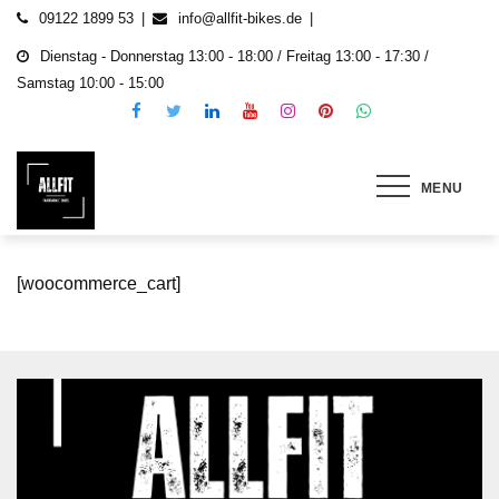
Skip
09122 1899 53
info@allfit-bikes.de
to
Dienstag - Donnerstag 13:00 - 18:00 / Freitag 13:00 - 17:30 /
content
Samstag 10:00 - 15:00
MENU
ALLFIT Fahrrad & E-Bikes
Gebrauchte und neu E-Bikes, Fahrräder & E-
Roller
[woocommerce_cart]