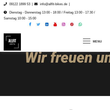
09122 1899 53
info@allfit-bikes.de
Dienstag - Donnerstag 13:00 - 18:00 / Freitag 13:00 - 17:30 /
Samstag 10:00 - 15:00
MENU
ALLFIT Fahrrad & E-Bikes
Gebrauchte und neu E-Bikes, Fahrräder & E-
Roller
Wir freuen u