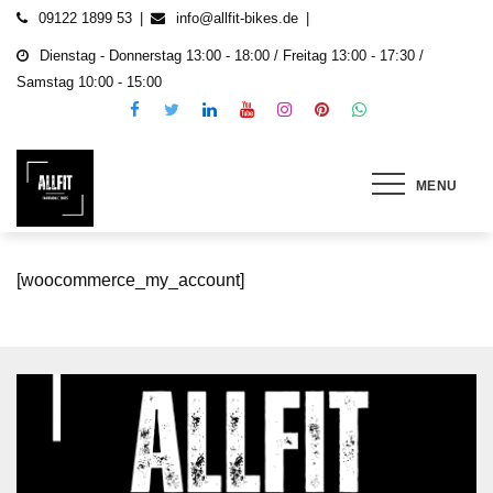
Skip
09122 1899 53
info@allfit-bikes.de
to
Dienstag - Donnerstag 13:00 - 18:00 / Freitag 13:00 - 17:30 /
content
Samstag 10:00 - 15:00
MENU
ALLFIT Fahrrad & E-Bikes
Gebrauchte und neu E-Bikes, Fahrräder & E-
Roller
[woocommerce_my_account]