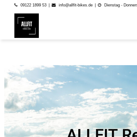
09122 1899 53
info@allfit-bikes.de
Dienstag - Donners
ALLFIT Fahrrad & E-Bikes
Gebrauchte und neu E-Bikes, Fahrräder & 
ALLFIT Re